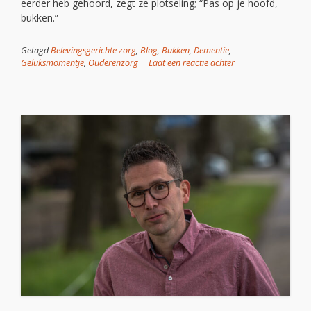
eerder heb gehoord, zegt ze plotseling; “Pas op je hoofd,
bukken.”
Getagd
Belevingsgerichte zorg
,
Blog
,
Bukken
,
Dementie
,
Geluksmomentje
,
Ouderenzorg
Laat een reactie achter