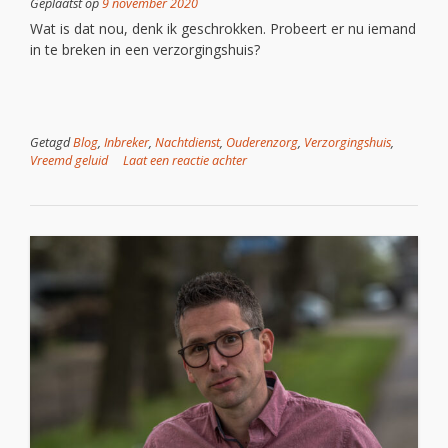
Geplaatst op
9 november 2020
Wat is dat nou, denk ik geschrokken. Probeert er nu iemand
in te breken in een verzorgingshuis?
Getagd
Blog
,
Inbreker
,
Nachtdienst
,
Ouderenzorg
,
Verzorgingshuis
,
Vreemd geluid
Laat een reactie achter