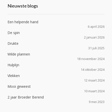
was:
is:
Nieuwste blogs
€15,00.
€10,00.
Een helpende hand
6 april 2026
De spin
2 januari 2026
Drukte
31 juli 2025
Wilde plannen
18 november 2024
Hulplijn
14 oktober 2024
Vlekken
12 maart 2024
Mooi geweest
10 maart 2024
2 jaar Broeder Berend
9 mei 2023