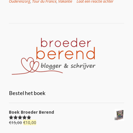
Ouderenzorg
,
Tour du France
,
Vakantie
Laat een reactie achter
Bestel het boek
Boek Broeder Berend
Oorspronkelijke
Huidige
€
15,00
€
10,00
Gewaardeerd
4.92
uit 5
prijs
prijs