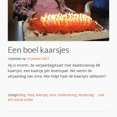
Een boel kaarsjes
Geplaatst op
10 januari 2021
Hij is enorm, de verjaardagstaart met daarbovenop 88
kaarsjes; een kaarsje per levensjaar. We vieren de
verjaardag van oma. Wie helpt haar de kaarsjes uitblazen?
Getagd
Blog
,
Feest
,
Kaarsjes
,
Oma
,
Ouderenzorg
,
Verjaardag
Laat
een reactie achter