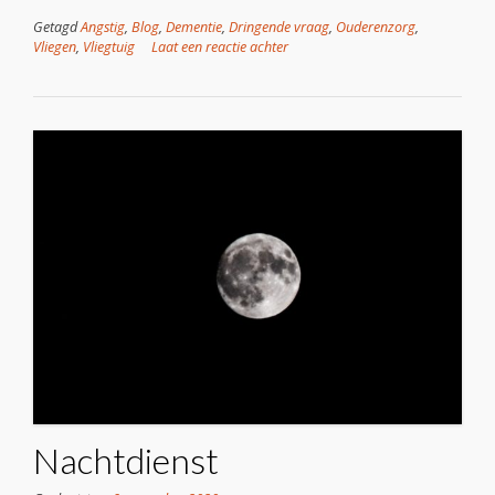
Getagd
Angstig
,
Blog
,
Dementie
,
Dringende vraag
,
Ouderenzorg
,
Vliegen
,
Vliegtuig
Laat een reactie achter
Nachtdienst