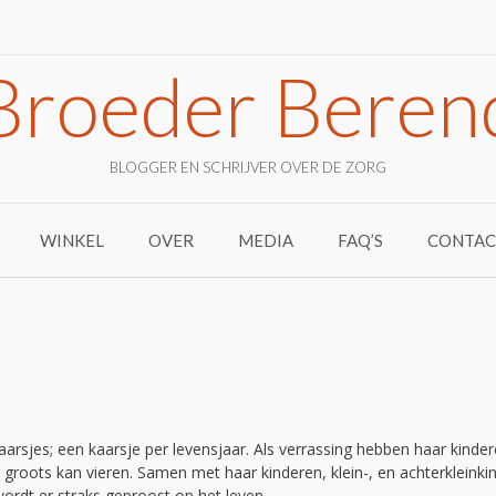
Broeder Beren
BLOGGER EN SCHRIJVER OVER DE ZORG
WINKEL
OVER
MEDIA
FAQ’S
CONTAC
arsjes; een kaarsje per levensjaar. Als verrassing hebben haar kinde
groots kan vieren. Samen met haar kinderen, klein-, en achterkleinki
wordt er straks geproost op het leven.