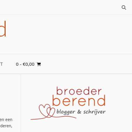
d
0
- €0,00
T
ren een
nderen,