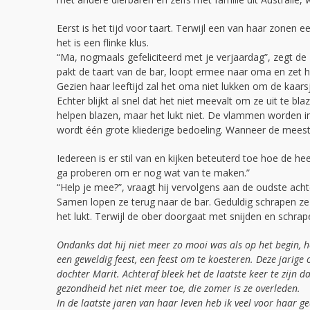
Eerst is het tijd voor taart. Terwijl een van haar zonen e
het is een flinke klus.
“Ma, nogmaals gefeliciteerd met je verjaardag”, zegt de zo
pakt de taart van de bar, loopt ermee naar oma en zet h
Gezien haar leeftijd zal het oma niet lukken om de kaarsj
Echter blijkt al snel dat het niet meevalt om ze uit te b
helpen blazen, maar het lukt niet. De vlammen worden in
wordt één grote kliederige bedoeling. Wanneer de meeste
Iedereen is er stil van en kijken beteuterd toe hoe de heer
ga proberen om er nog wat van te maken.”
“Help je mee?”, vraagt hij vervolgens aan de oudste acht
Samen lopen ze terug naar de bar. Geduldig schrapen ze 
het lukt. Terwijl de ober doorgaat met snijden en schrape
Ondanks dat hij niet meer zo mooi was als op het begin, he
een geweldig feest, een feest om te koesteren. Deze jari
dochter Marit. Achteraf bleek het de laatste keer te zijn 
gezondheid het niet meer toe, die zomer is ze overleden.
In de laatste jaren van haar leven heb ik veel voor haar g