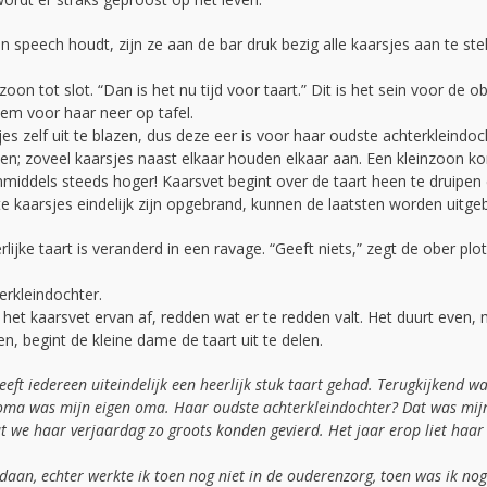
en speech houdt, zijn ze aan de bar druk bezig alle kaarsjes aan te ste
on tot slot. “Dan is het nu tijd voor taart.” Dit is het sein voor de ob
em voor haar neer op tafel.
es zelf uit te blazen, dus deze eer is voor haar oudste achterkleindoc
lazen; zoveel kaarsjes naast elkaar houden elkaar aan. Een kleinzoon k
middels steeds hoger! Kaarsvet begint over de taart heen te druipen
 kaarsjes eindelijk zijn opgebrand, kunnen de laatsten worden uitge
lijke taart is veranderd in een ravage. “Geeft niets,” zegt de ober plots
erkleindochter.
het kaarsvet ervan af, redden wat er te redden valt. Het duurt even,
n, begint de kleine dame de taart uit te delen.
eft iedereen uiteindelijk een heerlijk stuk taart gehad. Terugkijkend wa
ge oma was mijn eigen oma. Haar oudste achterkleindochter? Dat was mij
dat we haar verjaardag zo groots konden gevierd. Het jaar erop liet haar
edaan, echter werkte ik toen nog niet in de ouderenzorg, toen was ik no