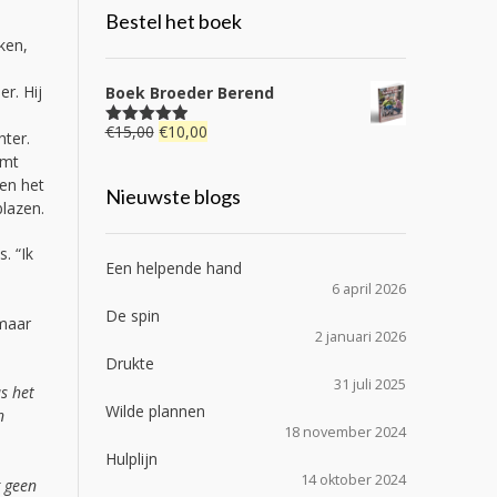
Bestel het boek
ken,
er. Hij
Boek Broeder Berend
Oorspronkelijke
Huidige
€
15,00
€
10,00
Gewaardeerd
hter.
4.92
uit 5
prijs
prijs
omt
was:
is:
 en het
Nieuwste blogs
€15,00.
€10,00.
blazen.
. “Ik
Een helpende hand
6 april 2026
De spin
 maar
2 januari 2026
Drukte
31 juli 2025
s het
Wilde plannen
n
18 november 2024
Hulplijn
14 oktober 2024
g geen