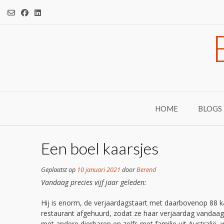
Ga
naar
de
inhoud
HOME
BLOGS
Een boel kaarsjes
Geplaatst op
10 januari 2021
door
Berend
Vandaag precies vijf jaar geleden:
Hij is enorm, de verjaardagstaart met daarbovenop 88 ka
restaurant afgehuurd, zodat ze haar verjaardag vandaag 
met andere dierbaren en zelfs met familie uit Australië, 