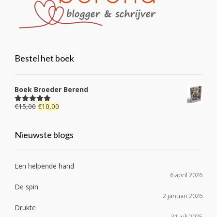
Bestel het boek
Boek Broeder Berend
Oorspronkelijke
Huidige
€
15,00
€
10,00
Gewaardeerd
4.92
uit 5
prijs
prijs
was:
is:
Nieuwste blogs
€15,00.
€10,00.
Een helpende hand
6 april 2026
De spin
2 januari 2026
Drukte
31 juli 2025