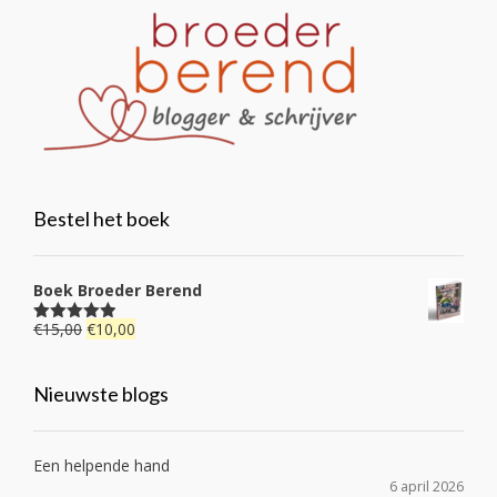
Bestel het boek
Boek Broeder Berend
Oorspronkelijke
Huidige
€
15,00
€
10,00
Gewaardeerd
4.92
uit 5
prijs
prijs
was:
is:
Nieuwste blogs
€15,00.
€10,00.
Een helpende hand
6 april 2026