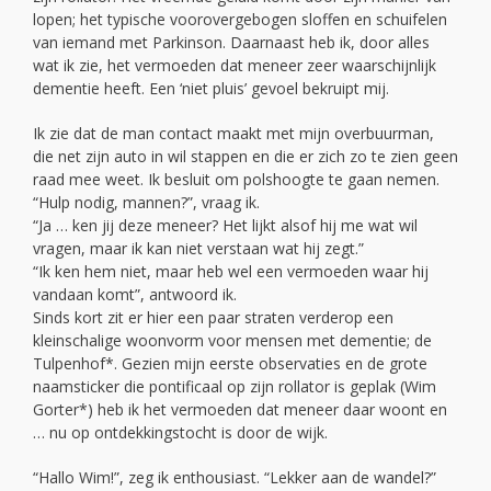
lopen; het typische voorovergebogen sloffen en schuifelen
van iemand met Parkinson. Daarnaast heb ik, door alles
wat ik zie, het vermoeden dat meneer zeer waarschijnlijk
dementie heeft. Een ‘niet pluis’ gevoel bekruipt mij.
Ik zie dat de man contact maakt met mijn overbuurman,
die net zijn auto in wil stappen en die er zich zo te zien geen
raad mee weet. Ik besluit om polshoogte te gaan nemen.
“Hulp nodig, mannen?”, vraag ik.
“Ja … ken jij deze meneer? Het lijkt alsof hij me wat wil
vragen, maar ik kan niet verstaan wat hij zegt.”
“Ik ken hem niet, maar heb wel een vermoeden waar hij
vandaan komt”, antwoord ik.
Sinds kort zit er hier een paar straten verderop een
kleinschalige woonvorm voor mensen met dementie; de
Tulpenhof*. Gezien mijn eerste observaties en de grote
naamsticker die pontificaal op zijn rollator is geplak (Wim
Gorter*) heb ik het vermoeden dat meneer daar woont en
… nu op ontdekkingstocht is door de wijk.
“Hallo Wim!”, zeg ik enthousiast. “Lekker aan de wandel?”