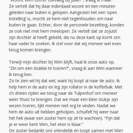
Ze vertelt dat hij daar inderdaad woont en tien minuten
geleden naar buiten is gelopen. Aangezien het een ‘open
instelling’ is, mocht ze hem niet tegenhouden om naar
buiten te gaan. Echter, door de personele bezetting, konden
ze ook niet met hem meelopen. Ze vertelt dat ze zojuist
zijn dochter al heeft gebeld, die nu deze kant op komt om
haar vader te zoeken. Ik stel voor dat wij meneer wel even
terug komen brengen.
Terwijl mijn dochter bij Wim blijft, haal ik onze auto op.
“Zin om een stukkie te toeren?”, vraag ik aan Wim wanneer
ik terug ben.
Zo te zien wil hij dat wel, want hij loopt al naar de auto. Ik
help hem in de auto en leg zijn rollator in de kofferbak. Met
z’n drieën rijden we terug naar de Tulpenhof om meneer
weer ‘thuis’ te brengen. Dat we maar een klein stukje zijn
wezen toeren, lijkt meneer niet erg te vinden. Nadat we
hem de auto uit hebben geholpen, schuifelt hij weer naar
het hek (waar een zuster hem op zit te wachten). “Fijn dat
je er weer bent Wim, het eten is klaar.”
De zuster bedankt ons vriendelijk en loopt samen met Wim