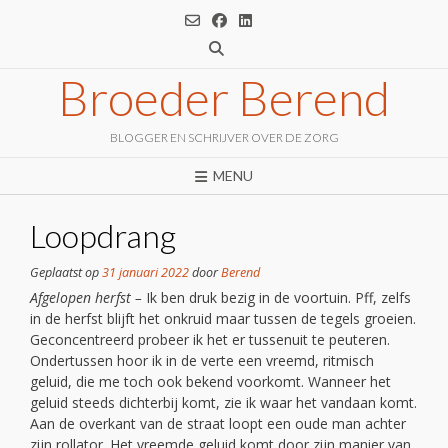
Ga
naar
de
inhoud
Broeder Berend
BLOGGER EN SCHRIJVER OVER DE ZORG
MENU
Loopdrang
Geplaatst op
31 januari 2022
door
Berend
Afgelopen herfst –
Ik ben druk bezig in de voortuin. Pff, zelfs
in de herfst blijft het onkruid maar tussen de tegels groeien.
Geconcentreerd probeer ik het er tussenuit te peuteren.
Ondertussen hoor ik in de verte een vreemd, ritmisch
geluid, die me toch ook bekend voorkomt. Wanneer het
geluid steeds dichterbij komt, zie ik waar het vandaan komt.
Aan de overkant van de straat loopt een oude man achter
zijn rollator. Het vreemde geluid komt door zijn manier van