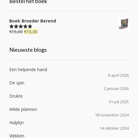
Bestel het boek
Boek Broeder Berend
Oorspronkelijke
Huidige
€
15,00
€
10,00
Gewaardeerd
4.92
uit 5
prijs
prijs
was:
is:
Nieuwste blogs
€15,00.
€10,00.
Een helpende hand
6 april 2026
De spin
2 januari 2026
Drukte
31 juli 2025
Wilde plannen
18 november 2024
Hulplijn
14 oktober 2024
Vlekken