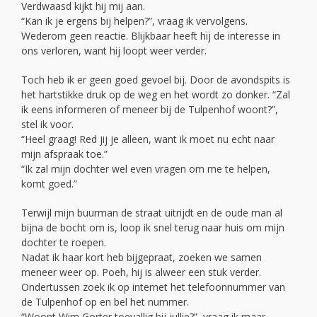
Verdwaasd kijkt hij mij aan.
“Kan ik je ergens bij helpen?”, vraag ik vervolgens.
Wederom geen reactie. Blijkbaar heeft hij de interesse in
ons verloren, want hij loopt weer verder.
Toch heb ik er geen goed gevoel bij. Door de avondspits is
het hartstikke druk op de weg en het wordt zo donker. “Zal
ik eens informeren of meneer bij de Tulpenhof woont?”,
stel ik voor.
“Heel graag! Red jij je alleen, want ik moet nu echt naar
mijn afspraak toe.”
“Ik zal mijn dochter wel even vragen om me te helpen,
komt goed.”
Terwijl mijn buurman de straat uitrijdt en de oude man al
bijna de bocht om is, loop ik snel terug naar huis om mijn
dochter te roepen.
Nadat ik haar kort heb bijgepraat, zoeken we samen
meneer weer op. Poeh, hij is alweer een stuk verder.
Ondertussen zoek ik op internet het telefoonnummer van
de Tulpenhof op en bel het nummer.
“Woont Wim Gorter toevallig bij jullie?”, vraag ik maar.