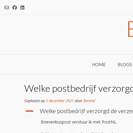
Ga
naar
de
inhoud
HOME
BLOGS
Welke postbedrijf verzorg
Geplaatst op
3 december 2021
door
Berend
A
Welke postbedrijf verzorgd de verze
Brievenbuspost verstuur ik met PostNL.