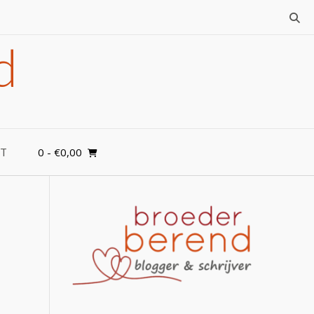
d
0
- €0,00
T