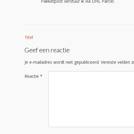
Pakketpost verstuur ik via DHL Parcel.
Bericht
Titel
navigatie
Geef een reactie
Je e-mailadres wordt niet gepubliceerd.
Vereiste velden 
Reactie
*