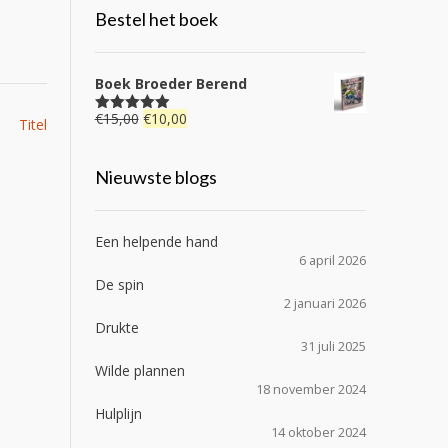
Bestel het boek
Boek Broeder Berend
Oorspronkelijke
Huidige
€
15,00
€
10,00
Gewaardeerd
Titel
4.92
uit 5
prijs
prijs
was:
is:
Nieuwste blogs
€15,00.
€10,00.
Een helpende hand
6 april 2026
De spin
2 januari 2026
Drukte
31 juli 2025
Wilde plannen
18 november 2024
Hulplijn
14 oktober 2024