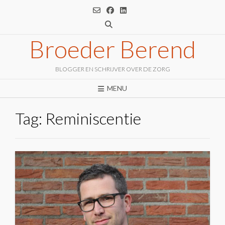
Ga
naar
de
inhoud
Broeder Berend
BLOGGER EN SCHRIJVER OVER DE ZORG
MENU
Tag:
Reminiscentie