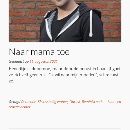
Naar mama toe
Geplaatst op
11 augustus 2021
Hendrikje is doodmoe, maar door de onrust in haar lijf gunt
ze zichzelf geen rust. “Ik wil naar mijn moeder!”, schreeuwt
ze.
Getagd
Dementie
,
Kleinschalig wonen
,
Onrust
,
Reminiscentie
Laat een
reactie achter