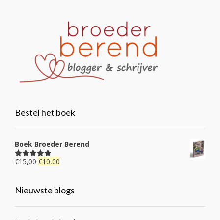
Bestel het boek
Boek Broeder Berend
Oorspronkelijke
Huidige
€
15,00
€
10,00
Gewaardeerd
4.92
uit 5
prijs
prijs
was:
is:
Nieuwste blogs
€15,00.
€10,00.